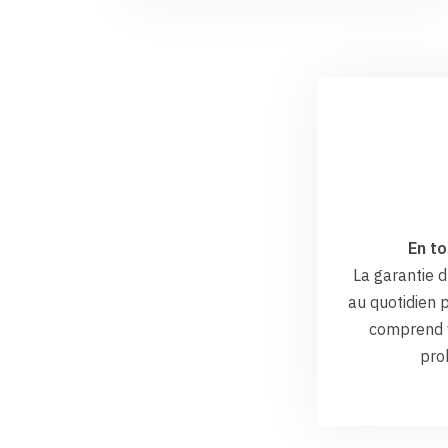
En to
La garantie
au quotidien p
comprend v
pro