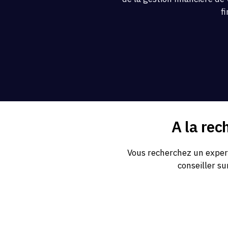
f
A la rec
Vous recherchez un expert
conseiller su