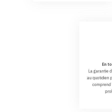
En to
La garantie
au quotidien p
comprend v
pro