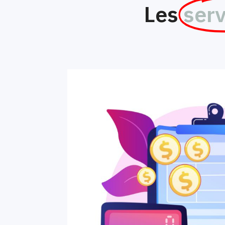
Les
serv