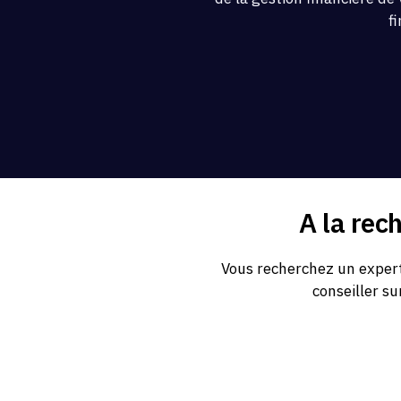
f
A la rec
Vous recherchez un expert
conseiller su