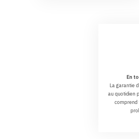
En to
La garantie
au quotidien p
comprend v
pro