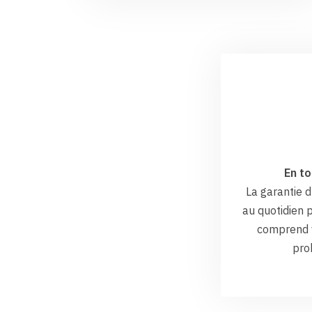
En to
La garantie
au quotidien p
comprend v
pro