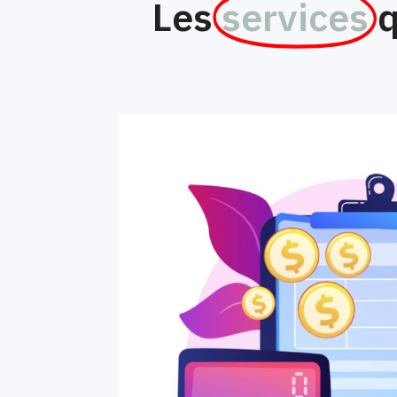
Les
services
q