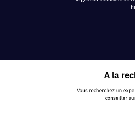
f
A la re
Vous recherchez un exper
conseiller su