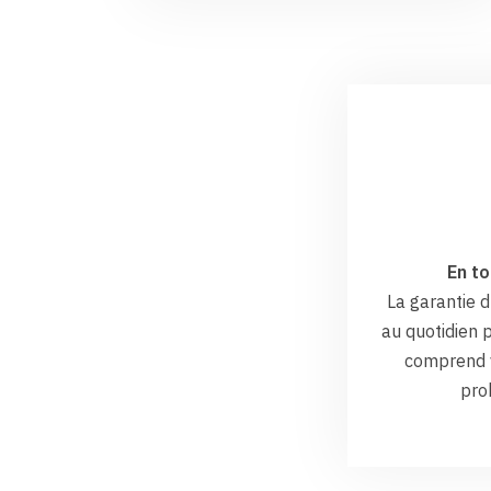
En to
La garantie
au quotidien p
comprend v
pro