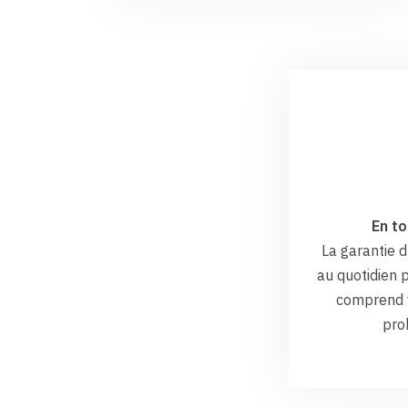
En to
La garantie
au quotidien p
comprend v
pro