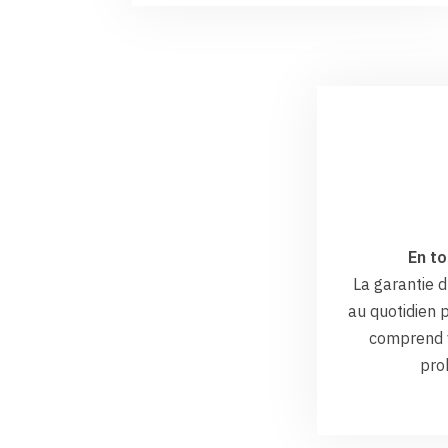
En to
La garantie
au quotidien p
comprend v
pro