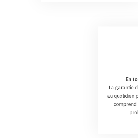
En to
La garantie
au quotidien p
comprend v
pro