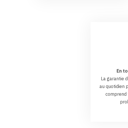
En to
La garantie
au quotidien p
comprend v
pro