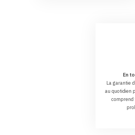
En to
La garantie
au quotidien p
comprend v
pro