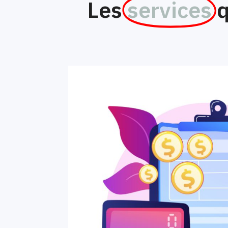
Les
services
q