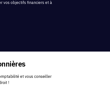
 vos objectifs financiers et à
onnières
ptabilité et vous conseiller
roit !