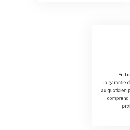
En to
La garantie
au quotidien p
comprend v
pro