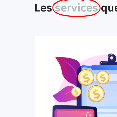
Les
services
qu