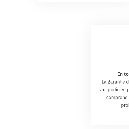
En to
La garantie
au quotidien p
comprend v
pro