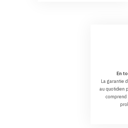
En to
La garantie
au quotidien p
comprend v
pro