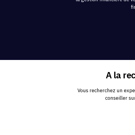
f
A la re
Vous recherchez un exper
conseiller su