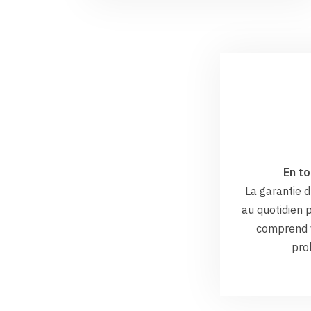
En to
La garantie
au quotidien p
comprend v
pro