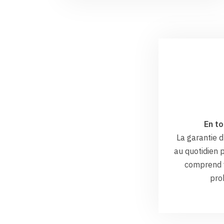
En to
La garantie
au quotidien p
comprend v
pro