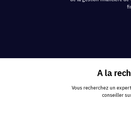
f
A la rec
Vous recherchez un expert
conseiller su