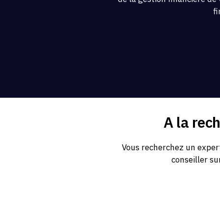
f
A la rec
Vous recherchez un expert
conseiller su