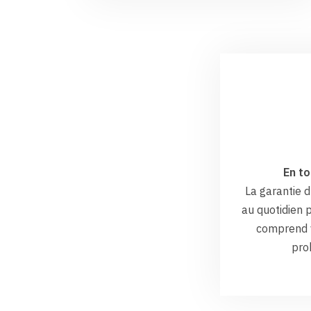
En to
La garantie
au quotidien p
comprend v
pro