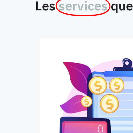
Les
services
que