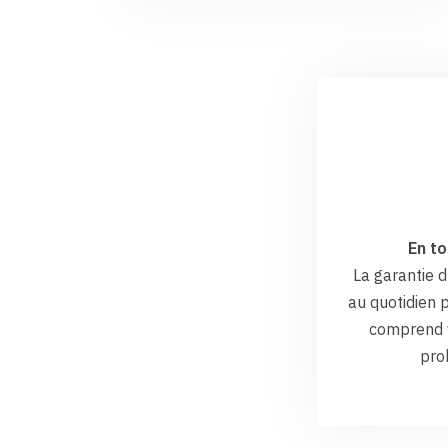
En to
La garantie
au quotidien p
comprend v
pro