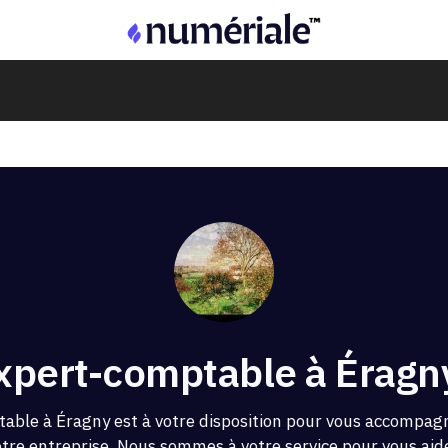
xpert-comptable à Éragn
able à Éragny est à votre disposition pour vous accompagn
otre entreprise. Nous sommes à votre service pour vous aider