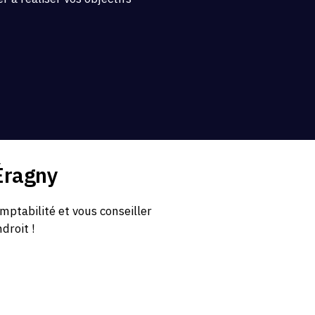
.
Éragny
ptabilité et vous conseiller
droit !