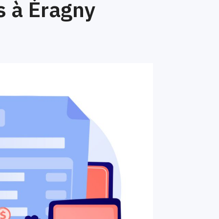
s à Éragny