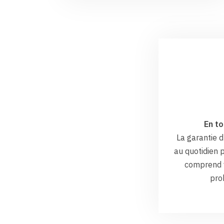
En to
La garantie
au quotidien p
comprend v
pro