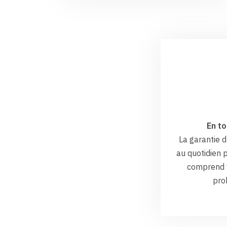
En to
La garantie
au quotidien p
comprend v
pro