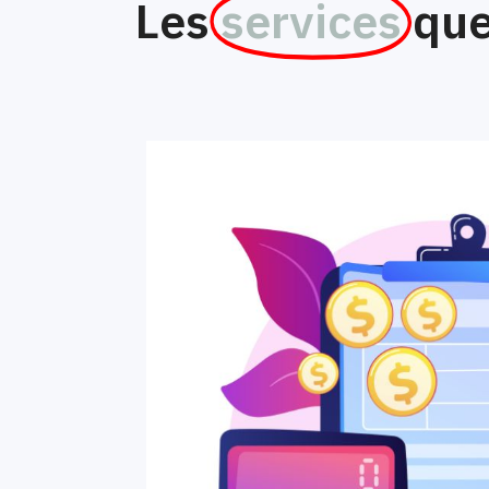
Les
services
que