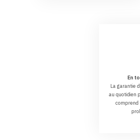
En to
La garantie
au quotidien p
comprend v
pro