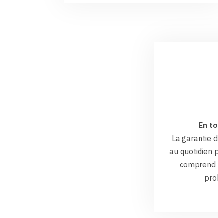
En to
La garantie
au quotidien p
comprend v
pro