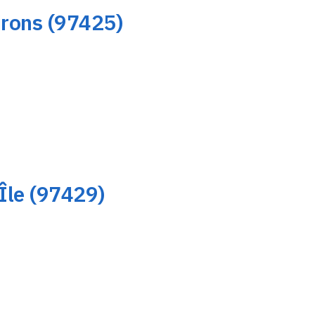
irons (97425)
Île (97429)