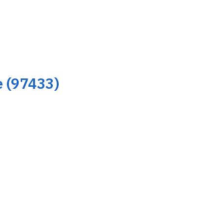
e (97433)