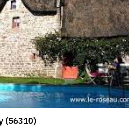
y (56310)